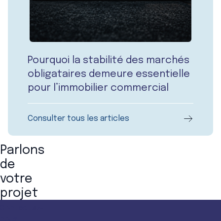
Pourquoi la stabilité des marchés
obligataires demeure essentielle
pour l’immobilier commercial
Consulter tous les articles
Parlons
de
votre
projet
Contactez-
nous