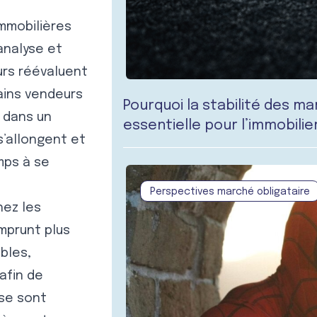
mmobilières
analyse et
urs réévaluent
ains vendeurs
Pourquoi la stabilité des m
 dans un
essentielle pour l’immobili
s’allongent et
mps à se
Perspectives marché obligataire
hez les
mprunt plus
bles,
afin de
 se sont