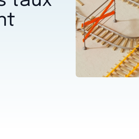
s taux
nt