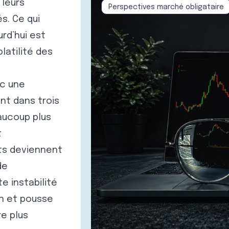
 leurs
Perspectives marché obligataire
s. Ce qui
rd’hui est
latilité des
ec une
nt dans trois
eaucoup plus
t
ts deviennent
de
e instabilité
on et pousse
e plus