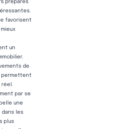
rs préparés
téressantes.
de favorisent
s mieux
ient un
mmobilier.
uvements de
l permettent
réel.
ement par se
ppelle une
 dans les
s plus