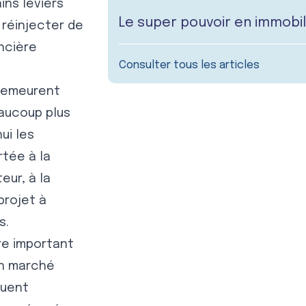
ins leviers
Le super pouvoir en immobilie
 réinjecter de
ancière
Consulter tous les articles
 demeurent
eaucoup plus
ui les
rtée à la
eur, à la
 projet à
s.
re important
un marché
nuent