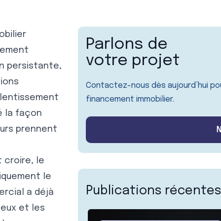
bilier
Parlons de
rement
votre projet
n persistante,
tions
Contactez-nous dès aujourd’hui pou
alentissement
financement immobilier.
 la façon
eurs prennent
N
 croire, le
niquement le
Publications récente
ercial a déjà
eux et les