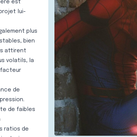
ière est
rojet lui-
également plus
stables, bien
s attirent
 volatils, la
 facteur
ance de
pression.
te de faibles
n
 ratios de